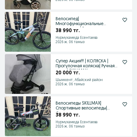
2026 ж. 06 тамыз
Велосипед|
Многофункциональные
велосипеды| Велосипеды
38 990 тг.
WANDA| Kaspi Red
Нурмухамеда Есентаева
2026 ж. 06 тамыз
Супер Акция!!! | КОЛЯСКА |
Прогулочная коляска| Ручная
кладь| SKILLMAX
20 000 тг.
Шымкент, Абайский район
2026 ж. 06 тамыз
Велосипеды SKILLMAX|
Спортивные велосипеды|
Оптом и в розницу
38 990 тг.
Нурмухамеда Есентаева
2026 ж. 06 тамыз