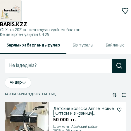
BARIS.KZZ
OLX-та
2021 ж. желтоқсан
күнінен бастап
Кеше кірген уақыты 04:29
Барлық хабарландырулар
Біз туралы
Байланыс
Айдар
149 ХАБАРЛАНДЫРУ ТАПТЫҚ
Детские коляски Aimile. Новые
| Оптом и в Розницу|
Бесплатная Доставка
50 000 тг.
Шымкент, Абайский район